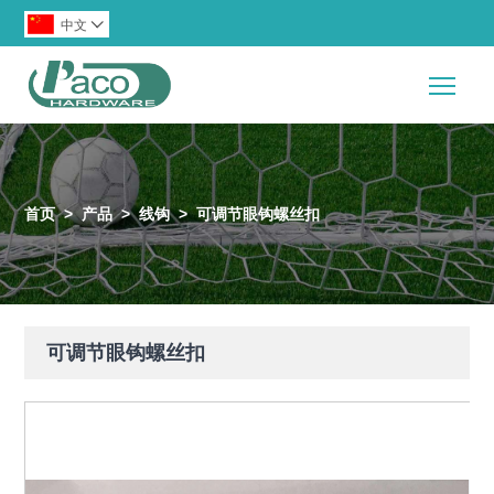
中文

Togg
首页
>
产品
>
线钩
>
可调节眼钩螺丝扣
可调节眼钩螺丝扣