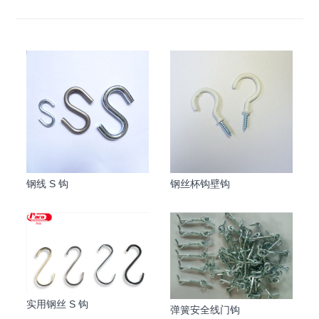
钢线 S 钩
钢丝杯钩壁钩
实用钢丝 S 钩
弹簧安全线门钩