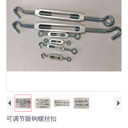
可调节眼钩螺丝扣