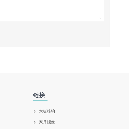
链接
木板挂钩
家具螺丝