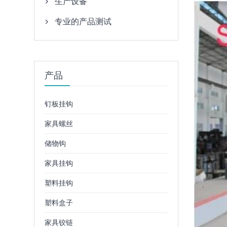
生产设备

专业的产品测试

产品
钉板挂钩
家具螺丝
储物钩
家具挂钩
塑料挂钩
塑料盒子
家具铰链