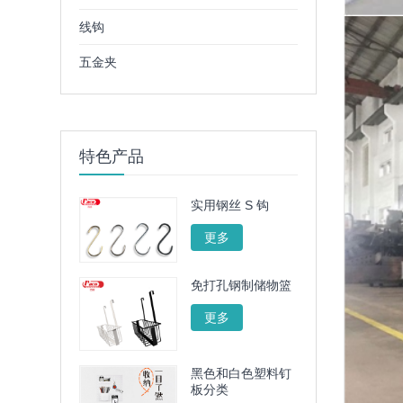
线钩
五金夹
特色产品
实用钢丝 S 钩
更多
免打孔钢制储物篮
更多
黑色和白色塑料钉
板分类