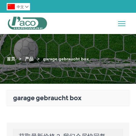
中文

Togg
首页
>
产品
>
garage gebraucht box
garage gebraucht box