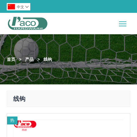
中文

Togg
首页
>
产品
>
线钩
线钩
热