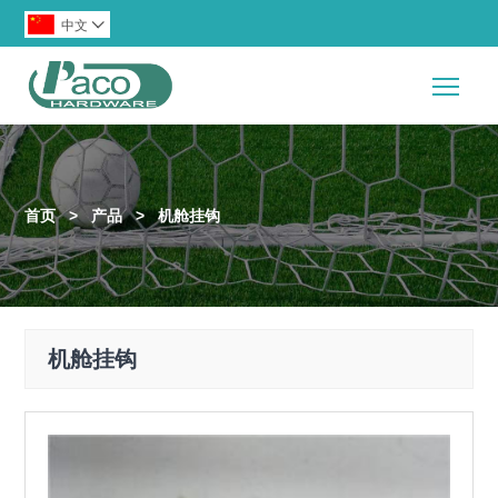
中文

Togg
首页
>
产品
>
机舱挂钩
机舱挂钩