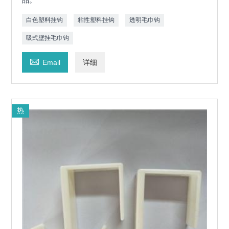
品。
白色塑料挂钩
粘性塑料挂钩
透明毛巾钩
吸式壁挂毛巾钩

Email
详细
热